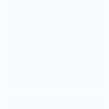
ALERTE
Mali: ONU demande la levée de suspension contre
des associations pro l’imam Dicko
L’organisation des Nations Unies (ONU) a demandé
la levée de la suspension…
KOMLA AKPANRI
16 MARS 2024