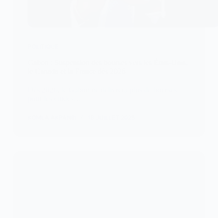
POLITIQUE
Gabon : Suspension des bourses vers les États-Unis,
le Canada et la France dès 2026
Dès 2026, le Gabon ne délivrera plus de bourses
pour les études…
KOMLA AKPANRI
18 JUILLET 2025