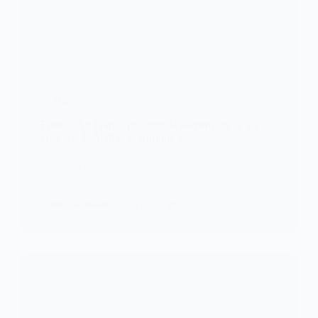
TRANSPORT
France: Air France prolonge la suspension de ses
vols vers le Mali et le Burkina Faso
Air France pour répondre aux autorités de la
transition au Mali et…
KOMLA AKPANRI
18 AOÛT 2023