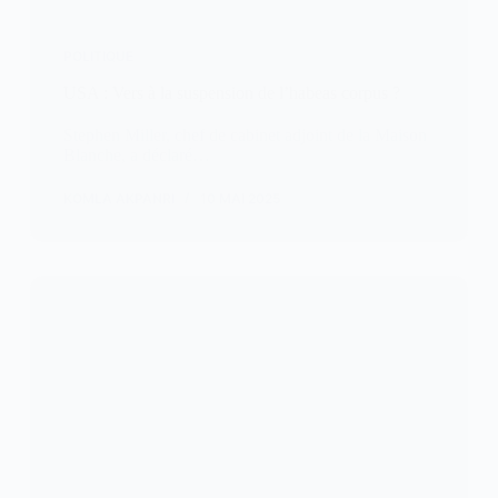
POLITIQUE
USA : Vers à la suspension de l’habeas corpus ?
Stephen Miller, chef de cabinet adjoint de la Maison
Blanche, a déclaré…
KOMLA AKPANRI
10 MAI 2025