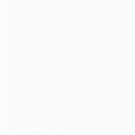
ARBITRAGE
L’arbitre du match Barça vs Inter suspendu à vie
suite une “désactivation” du Var lors de la rencontre
Le match explosif entre le FC Barcelone et l’Inter
Milan, qui s’est…
KOMLA AKPANRI
10 MAI 2025