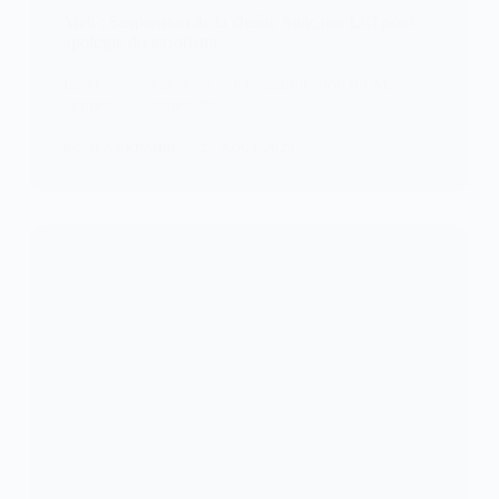
Mali : Suspension de la chaîne française LCI pour
apologie du terrorisme
La Haute Autorité de la Communication du Mali a
annoncé la suspension…
KOMLA AKPANRI
25 AOÛT 2024