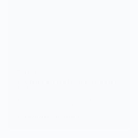
POLITIQUE
USA/TikTok interdit aux États-Unis : Ce qu’il faut
savoir
La loi d’interdiction, adoptée l’année dernière, est
entrée en vigueur ce dimanche…
KOMLA AKPANRI
19 JANVIER 2025