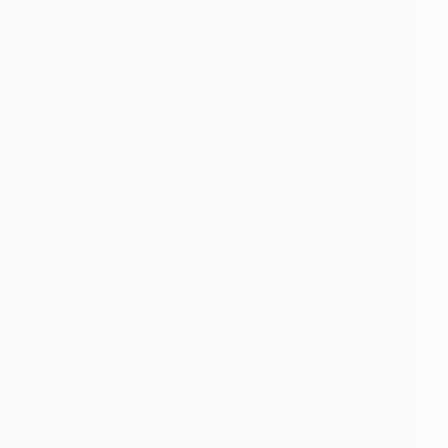
DIVERS
Divers: Le teint de cette athlète secoue la toile
La photo de Annie Tagoe, athlète anglaise
d’origine ghanéenne fait le tour…