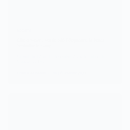
SOCIETE
Côte d’Ivoire : Vol de 500 Téléphones, la Police
Neutralise le Gang
La nuit du 12 au 13 décembre 2024, le calme de
Yamoussoukro…
KOMLA AKPANRI
30 DÉCEMBRE 2024