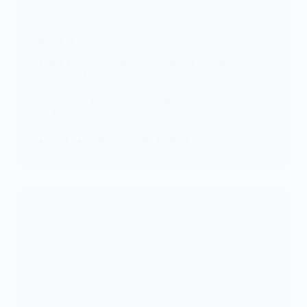
SOCIETE
Togo: Un vaste réseau de voleurs de téléphones
portables dementelé à Lomé
Dans le but de lutter contre l’insécurité dans la ville
de Lomé…
KOMLA AKPANRI
11 JUILLET 2023