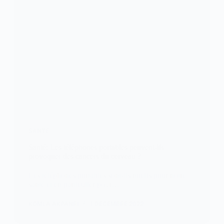
SANTÉ
Santé: Les téléphones portables peuvent-ils
provoquer des cancers du cerveau ?
Les téléphones portables sont-ils nocifs pour notre
santé et en particulier pour…
KOMLA AKPANRI
1 DÉCEMBRE 2022