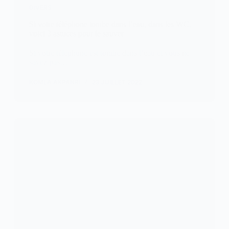
DIVERS
Si votre téléphone tombe dans l’eau, dans les WC,
voici 3 astuces pour le sauver
Si votre téléphone est tombé dans l’eau et vous ne
savez pas…
KOMLA AKPANRI
23 JUILLET 2022