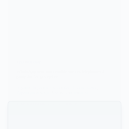
TECHNOLOGIE
WhatsApp sera inaccessible sur ces téléphones à
partir du 1er novembre
A partir du premier novembre de cette année,
l’application whatsApp ne fonctionnera…
KOMLA AKPANRI
31 OCTOBRE 2021