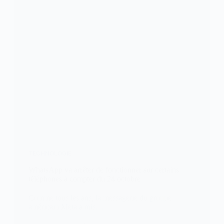
TECHNOLOGIE
WhatsApp va arrêter de fonctionner sur certains
téléphones à compter du 24 octobre
Comme tous les ans, la messagerie du groupe
américain Meta a mis…