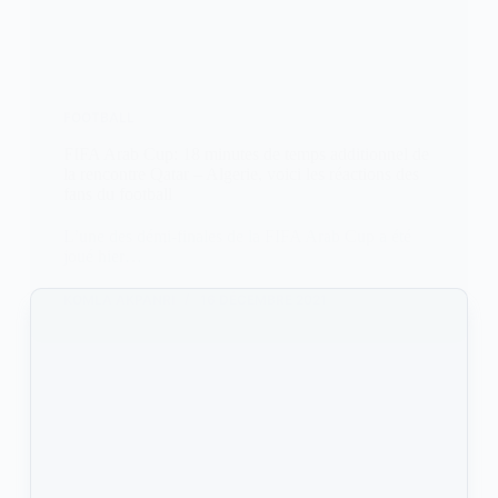
FOOTBALL
FIFA Arab Cup: 18 minutes de temps additionnel de
la rencontre Qatar – Algerie, voici les réactions des
fans du football
L’une des démi-finales de la FIFA Arab Cup a été
joué hier…
KOMLA AKPANRI
16 DÉCEMBRE 2021