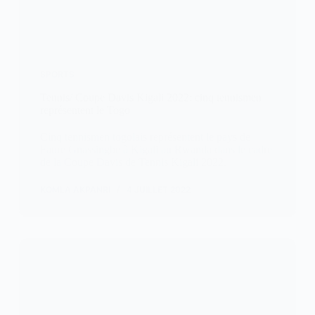
SPORTS
Tennis/ Coupe Davis Kigali 2022: cinq tennismen
représentent le Togo
Cinq tennismen togolais représentent le pays de
Faure Gnassingbe à Kigali au Rwanda dans le cadre
de la Coupe Davis de Tennis Kigali 2022.
KOMLA AKPANRI
4 JUILLET 2022