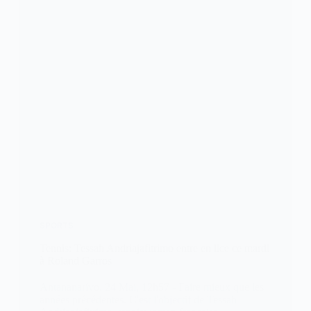
SPORTS
Tennis: Tessah Andriajafitrimo entre en lice ce mardi
à Roland Garros
Antananarivo, 24 Mai, 12h57 - Faire mieux que les
années précédentes. C'est l'objectif de Tessah