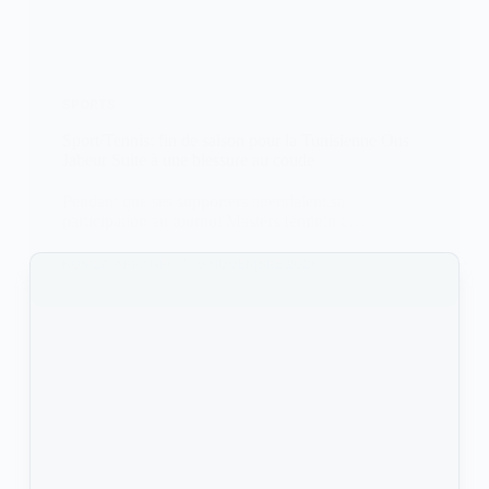
SPORTS
Sport/Tennis: fin de saison pour la Tunisienne Ons
Jabeur Suite à une blessure au coude
Pendant que ses supporters attendaient sa
participation au tournoi Masters féminin à…
KOMLA AKPANRI
9 NOVEMBRE 2021