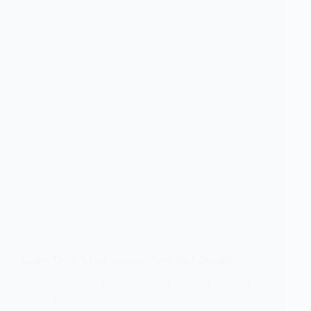
SPORTS
Coupe Devis Kigali 2022: le Togo sur le podium
Les Tennismen togolais ont remporté la coupe
Devis Kigali 2022 ce samedi…