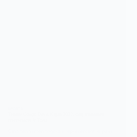
SPORTS
Tennis/ Coupe Davis Kigali 2022: cinq tennismen
représentent le Togo
Cinq tennismen togolais représentent le pays