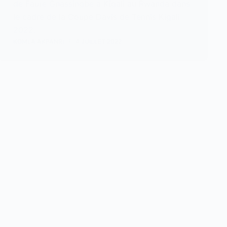
de Faure Gnassingbe à Kigali au Rwanda dans
le cadre de la Coupe Davis de Tennis Kigali
2022.
KOMLA AKPANRI
4 JUILLET 2022