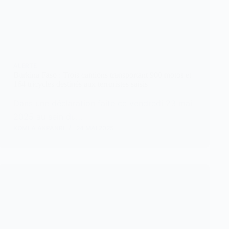
ALERTE
Burkina Faso : Trois camions transportant 900 motos et
164 tricycles destinés aux terroristes saisis
Dans une déclaration faite ce vendredi 23 mai
2025 au sein du…
KOMLA AKPANRI
24 MAI 2025