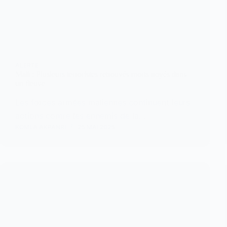
ALERTE
Mali : Plusieurs terroristes retrouvés morts noyés dans
un fleuve
Les forces armées maliennes continuent leurs
actions contre les ennemis de la…
KOMLA AKPANRI
25 MAI 2025