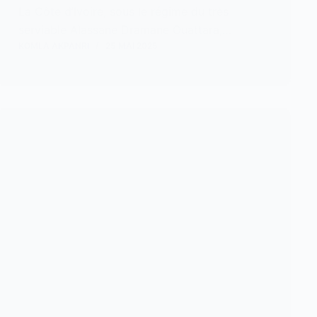
La Côte d’Ivoire, sous le régime du très
serviable Alassane Dramane Ouattara,…
KOMLA AKPANRI
25 MAI 2025