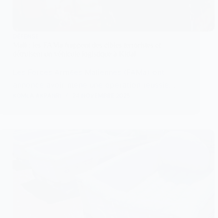
DÉFENSE
Mali : les FAMa frappent des cibles terroristes et
détruisent un véhicule logistique à Kidal
Les Forces Armées Maliennes (FAMa) ont
annoncé avoir mené une opération réussie…
KOMLA AKPANRI
24 NOVEMBRE 2025