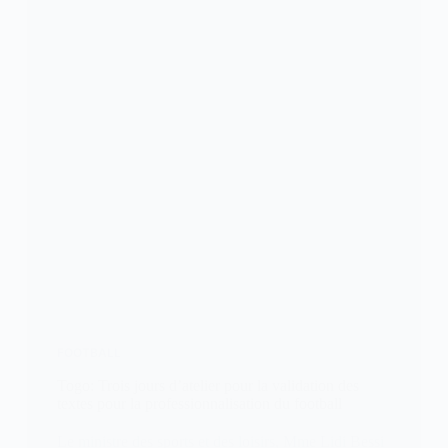
FOOTBALL
Togo: Trois jours d’atelier pour la validation des
textes pour la professionnalisation du football
Le ministre des sports et des loisirs, Mme Lidi Bessi