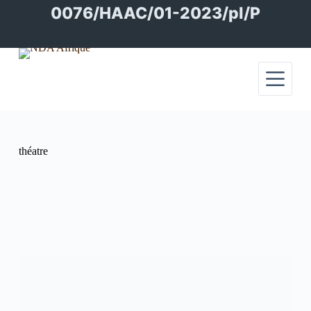
Passer
0076/HAAC/01-2023/pl/P
au
contenu
théatre