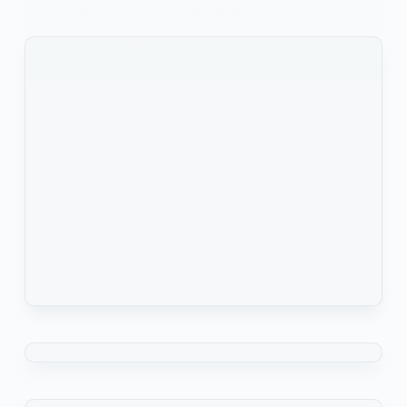
va émettre une planche de timbres…
KOMLA AKPANRI
3 JANVIER 2023