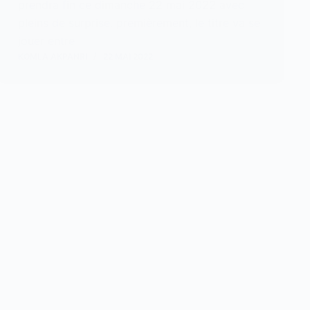
prendra fin ce dimanche 22 mai 2022 avec
pleins de surprise. premièrement, le titre va se
jouer entre
KOMLA AKPANRI
22 MAI 2022