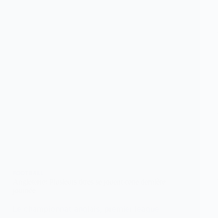
FOOTBALL
Angleterre: Plusieurs titres se jouent cette dernière
journée
Le championnat anglais, premier league