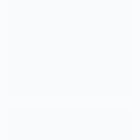
POLITIQUE
Togo/BEPC 2022 : les résultats peuvent tomber cette
semaine
Les candidats à l’examen du Brevet d’Etudes du
Premier Cycle (BEPC) sont dans l'attente leur
résultats, BEPC 2022. Et c’est dans quelques
KOMLA AKPANRI
22 JUIN 2022