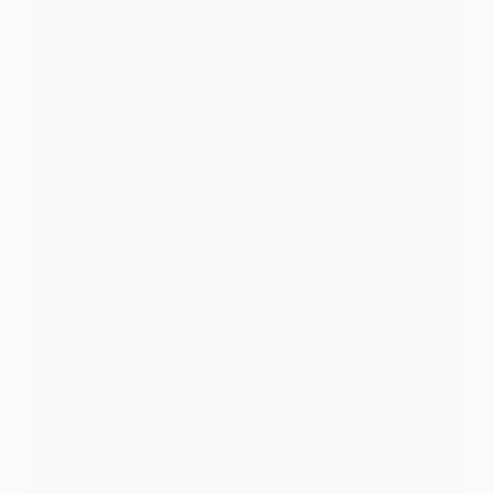
ALERTE
Le général Milley dit que Kiev pourrait tomber dans
les 72 heures si la Russie décide d’envahir l’Ukraine
Milley a déclaré aux législateurs que Kiev pourrait
tomber dans les 72…