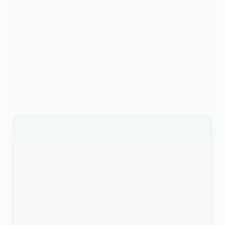
DIPLOMATIE
Iran: » Israël risque de tomber dans un nouvel
isolement », a affirmé un ancien responsable
israélien
Faisant référence à la défaite stratégique de
Netanyahu vis-à-vis de l’Iran. Un…
KOMLA AKPANRI
25 NOVEMBRE 2021