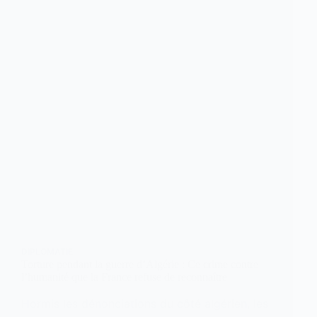
DIPLOMATIE
Torture pendant la guerre d’Algérie : Ce crime contre
l’humanité que la France refuse de reconnaître
Hormis les dénonciations du côté algérien, les