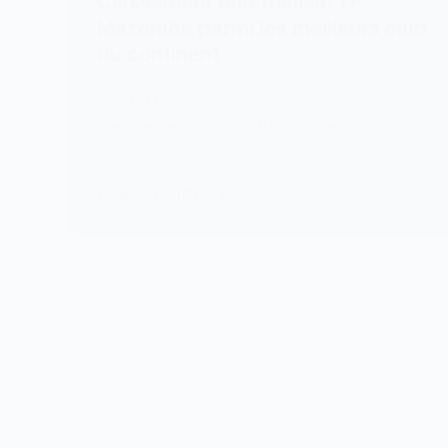
Classement réactualisé: TP
Mazembe parmi les meilleurs club
du continent
Le TP Mazembe dans le Top 5 du classement
des meilleurs clubs Africain avec du caractère
Le meilleur Club de la RDC, le mythique Tout
KOMLA AKPANRI
6 AVRIL 2022