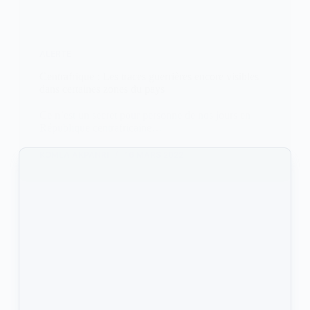
ALERTE
Centrafrique : Les traces guerrières encore visibles
dans certaines zones du pays
Ce n’est un secret pour personne de nos jours en
République centrafricaine…
KOMLA AKPANRI
16 MARS 2022