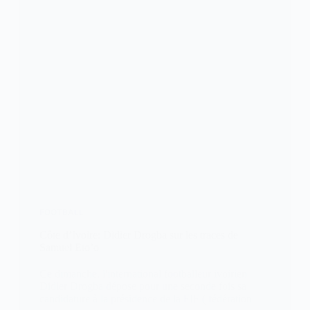
FOOTBALL
Côte d’Ivoire: Didier Drogba sur les traces de
Samuel Eto’o
Ce dimanche, l'international footballeur ivoirien
Didier Drogba dépose pour une seconde fois sa
candidature à la présidence de la FIF ( fédération