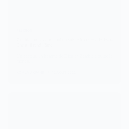
RELIGION
Zambie: un pasteur, voulant suivre les traces de Jésus
Christ, il rend l’âme
Un pasteur, un homme de Dieu en Zambie a quitté le
monde…
KOMLA AKPANRI
12 AOÛT 2022