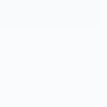
doivent être utilisés dans le cadre du service
lié à la fonction, ce n’est pas le cas en
Centrafrique où
KOMLA AKPANRI
12 JUIN 2022