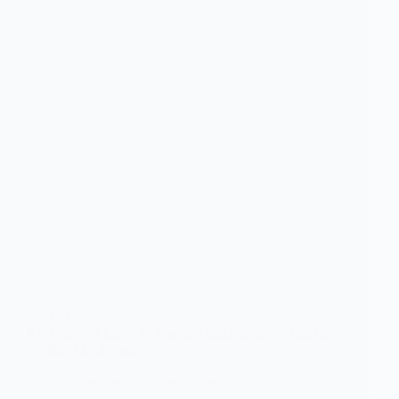
SOCIETE
RCA: les véhicules de fonction transformés en taxi par
certains fonctionnaires
Si normalement les véhicules de fonction