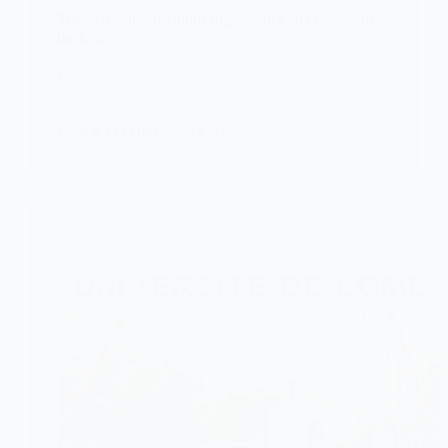
Togo/UL : Informations importantes aux nouveaux
bacheliers
L’Université de Lomé a rendu publique la liste des
formations disponibles pour…
KOMLA AKPANRI
26 AOÛT 2025