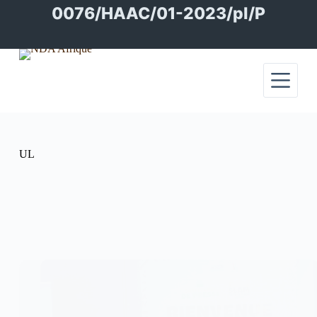
Passer
0076/HAAC/01-2023/pl/P
au
contenu
UL