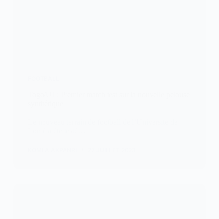
FOOTBALL
Togo/UL: Premier match test sur la nouvelle pelouse
synthétique
Le nouveau terrain de football de l’Université de
Lomé a été testé…
KOMLA AKPANRI
27 JUILLET 2023