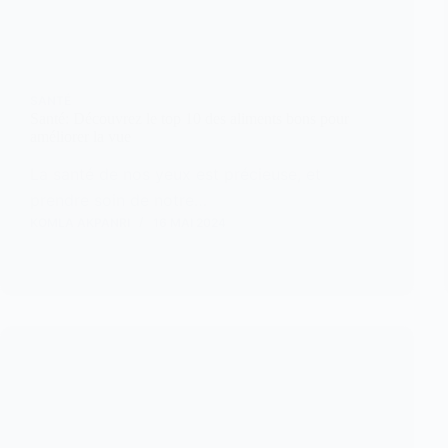
SANTÉ
Santé: Découvrez le top 10 des aliments bons pour
améliorer la vue
La santé de nos yeux est précieuse, et
prendre soin de notre…
KOMLA AKPANRI
16 MAI 2024