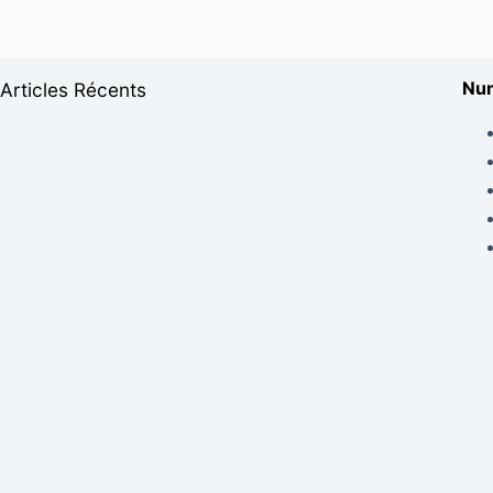
ville de Fresco
KOMLA AKPANRI
10 MAI 2022
Num
Articles Récents