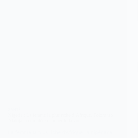
SANTÉ
Nigeria : La femme la plus riche d’Afrique, Folorunso
Alakija, a complètement perdu la vue
La femme la plus riche d’Afrique, la nigériane