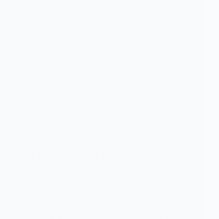
FOOTBALL
COTE D’IVOIRE, VILLE DE FRESCO: UN
GARDIEN PERD LA VUE PENDANT LES TIRS
AU BUT
Les faits se sont déroulés le Samedi 07 Mai
2022 dans la sous préfecture de GBAGBAM
situé à une soixantaine de kilomètres de la