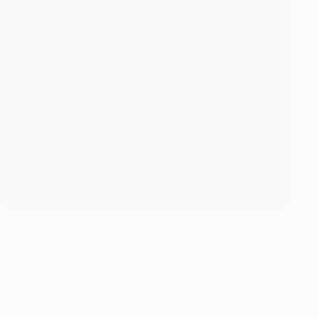
FOOTBALL
Belmadi-Zefizef, un bras de fer en vue ?
La relation entre Djamel Belmadi, le
sélectionneur des « Fennecs » et Djahid
Zefizef, le président de la Fédération
algérienne de
KOMLA AKPANRI
16 JUILLET 2022