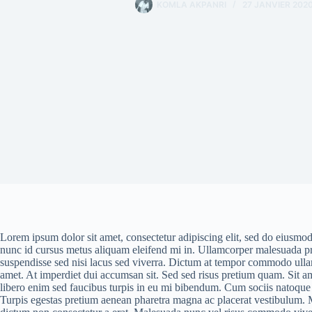
KOMLA AKPANRI
27 JANVIER 202
Lorem ipsum dolor sit amet, consectetur adipiscing elit, sed do eiusmo
nunc id cursus metus aliquam eleifend mi in. Ullamcorper malesuada pr
suspendisse sed nisi lacus sed viverra. Dictum at tempor commodo ullam
amet. At imperdiet dui accumsan sit. Sed sed risus pretium quam. Sit am
libero enim sed faucibus turpis in eu mi bibendum. Cum sociis natoque pe
Turpis egestas pretium aenean pharetra magna ac placerat vestibulum. 