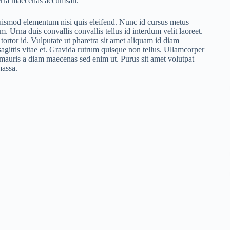
erra maecenas accumsan.
ismod elementum nisi quis eleifend. Nunc id cursus metus
Urna duis convallis convallis tellus id interdum velit laoreet.
tortor id. Vulputate ut pharetra sit amet aliquam id diam
agittis vitae et. Gravida rutrum quisque non tellus. Ullamcorper
 mauris a diam maecenas sed enim ut. Purus sit amet volutpat
massa.