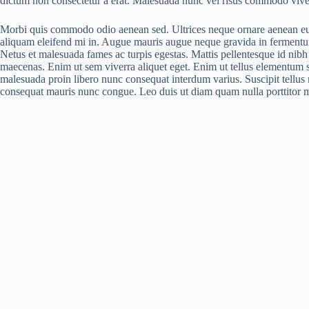
dictum non consectetur a erat. Malesuada nunc vel risus commodo viv
Morbi quis commodo odio aenean sed. Ultrices neque ornare aenean eu
aliquam eleifend mi in. Augue mauris augue neque gravida in fermentum. 
Netus et malesuada fames ac turpis egestas. Mattis pellentesque id nibh 
maecenas. Enim ut sem viverra aliquet eget. Enim ut tellus elementum s
malesuada proin libero nunc consequat interdum varius. Suscipit tellus
consequat mauris nunc congue. Leo duis ut diam quam nulla porttitor 