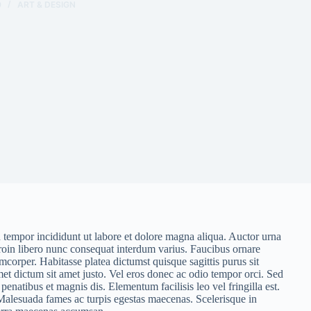
0
ART & DESIGN
d tempor incididunt ut labore et dolore magna aliqua. Auctor urna
oin libero nunc consequat interdum varius. Faucibus ornare
corper. Habitasse platea dictumst quisque sagittis purus sit
et dictum sit amet justo. Vel eros donec ac odio tempor orci. Sed
natibus et magnis dis. Elementum facilisis leo vel fringilla est.
Malesuada fames ac turpis egestas maecenas. Scelerisque in