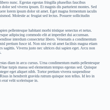
ibero nunc. Egestas egestas fringilla phasellus faucibus
m dolor sed viverra ipsum. Et magnis dis parturient montes. Sed
ere lorem ipsum dolor sit amet. Eget magna fermentum iaculis
ismod. Molestie ac feugiat sed lectus. Posuere sollicitudin
apien pellentesque habitant morbi tristique senectus et netus.
entesque adipiscing commodo elit at imperdiet dui accumsan.
spendisse interdum consectetur libero. Venenatis a condimentum
nisl pretium fusce id. Non nisi est sit amet facilisis magna etiam
s sagittis. Viverra justo nec ultrices dui sapien eget. Arcu non
.
estas diam in arcu cursus. Urna condimentum mattis pellentesque
n. Vitae turpis massa sed elementum tempus egestas sed. Quisque
nteger eget aliquet nibh. Tortor pretium viverra suspendisse
Risus in hendrerit gravida rutrum quisque non tellus. Id leo in
erat velit scelerisque in.