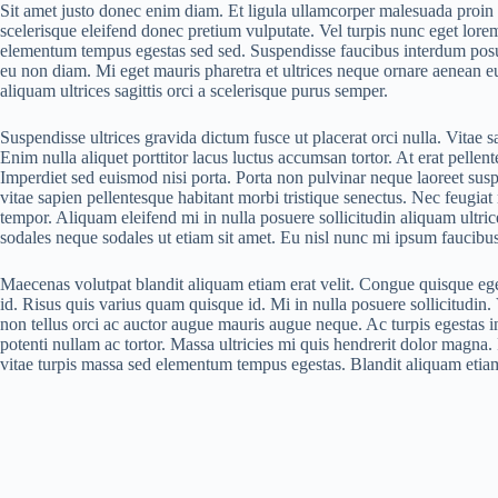
Sit amet justo donec enim diam. Et ligula ullamcorper malesuada proin l
scelerisque eleifend donec pretium vulputate. Vel turpis nunc eget lore
elementum tempus egestas sed sed. Suspendisse faucibus interdum posu
eu non diam. Mi eget mauris pharetra et ultrices neque ornare aenean eu
aliquam ultrices sagittis orci a scelerisque purus semper.
Suspendisse ultrices gravida dictum fusce ut placerat orci nulla. Vitae s
Enim nulla aliquet porttitor lacus luctus accumsan tortor. At erat pell
Imperdiet sed euismod nisi porta. Porta non pulvinar neque laoreet su
vitae sapien pellentesque habitant morbi tristique senectus. Nec feugiat 
tempor. Aliquam eleifend mi in nulla posuere sollicitudin aliquam ultrice
sodales neque sodales ut etiam sit amet. Eu nisl nunc mi ipsum faucibus
Maecenas volutpat blandit aliquam etiam erat velit. Congue quisque eg
id. Risus quis varius quam quisque id. Mi in nulla posuere sollicitudi
non tellus orci ac auctor augue mauris augue neque. Ac turpis egestas i
potenti nullam ac tortor. Massa ultricies mi quis hendrerit dolor magna. 
vitae turpis massa sed elementum tempus egestas. Blandit aliquam etiam 