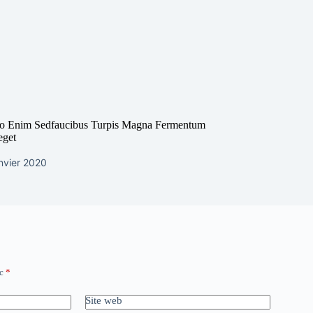
ro Enim Sedfaucibus Turpis Magna Fermentum
eget
nvier 2020
ec
*
Site web