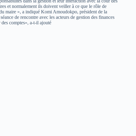
esponsabilités dans la gestion et leur interaction avec la cour des
es et normalement ils doivent veiller à ce que le rôle de
lers du maire », a indiqué Komi Amoudokpo, président de la
éance de rencontre avec les acteurs de gestion des finances
ur des comptes», a-t-il ajouté