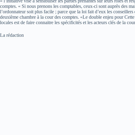
« l’initiative vise à sensibiliser les parties prenantes sur leurs rôles et r
comptes. « Si nous prenons les comptables, ceux-ci sont auprès des mair
l’ordonnateur soit plus facile ; parce que la loi fait d’eux les conseil
deuxième chambre à la cour des comptes. «Le double enjeu pour Cette s
locales est de faire connaitre les spécificités et les acteurs clés de la co
La rédaction