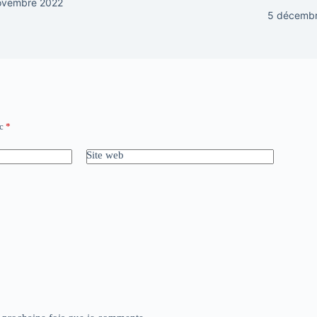
ovembre 2022
5 décemb
ec
*
Site web