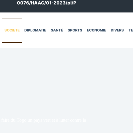
0076/HAAC/01-2023/pl/P
SOCIETE
DIPLOMATIE
SANTÉ
SPORTS
ECONOMIE
DIVERS
T
aire du Togo un pays vert et à lutter contre la