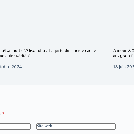
a/La mort d’Alexandra : La piste du suicide cache-t-
Amour XXL 
une autre vérité ?
ans), son f
ctobre 2024
13 juin 20
ec
*
Site web