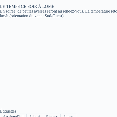
LE TEMPS CE SOIR À LOMÉ
En soirée, de petites averses seront au rendez-vous. La température re
km/h (orientation du vent : Sud-Ouest).
Étiquettes
#
Aujourd'hui
#
lomé
#
temps
#
togo