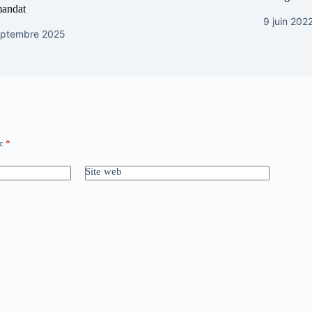
mandat
9 juin 202
eptembre 2025
ec
*
Site web