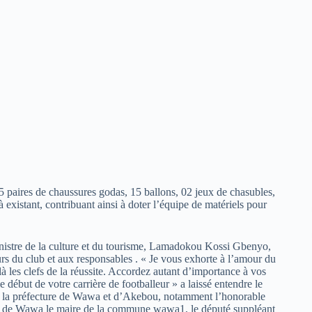
 paires de chaussures godas, 15 ballons, 02 jeux de chasubles,
à existant, contribuant ainsi à doter l’équipe de matériels pour
inistre de la culture et du tourisme, Lamadokou Kossi Gbenyo,
eurs du club et aux responsables . « Je vous exhorte à l’amour du
t là les clefs de la réussite. Accordez autant d’importance à vos
e début de votre carrière de footballeur » a laissé entendre le
if de la préfecture de Wawa et d’Akebou, notamment l’honorable
et de Wawa le maire de la commune wawa1, le député suppléant