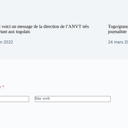
 voici un message de la direction de l’ANVT très
Togo/grand
tant aux togolais
journalist
in 2022
24 mars 2
ec
*
Site web