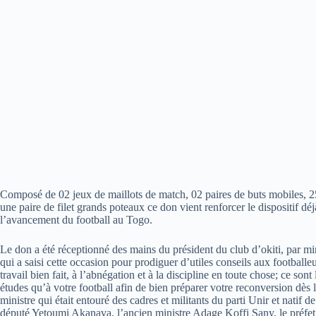
Composé de 02 jeux de maillots de match, 02 paires de buts mobiles, 25
une paire de filet grands poteaux ce don vient renforcer le dispositif déj
l’avancement du football au Togo.
Le don a été réceptionné des mains du président du club d’okiti, par m
qui a saisi cette occasion pour prodiguer d’utiles conseils aux football
travail bien fait, à l’abnégation et à la discipline en toute chose; ce son
études qu’à votre football afin de bien préparer votre reconversion dès l
ministre qui était entouré des cadres et militants du parti Unir et nat
député Yetoumi Akanava, l’ancien ministre Adage Koffi Sany, le préf