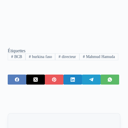
Étiquettes
#
BCB
#
burkina faso
#
directeur
#
Mahmud Hamuda