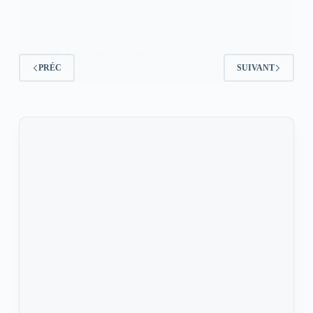
Le Président du Conseil, Faure Essozimna
Gnassingbé, est devenu le premier dirigeant…
KOMLA AKPANRI
1 MAI 2026
PRÉC
SUIVANT