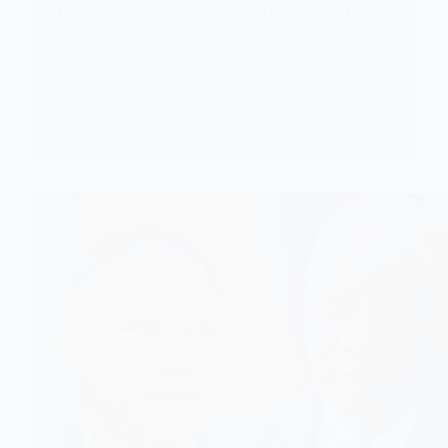
Bras de fer diplomatique : Trump sanctionne, Pékin
défie
Un nouvel épisode de tension s’est ouvert entre
Washington et Pékin ce…
KOMLA AKPANRI
5 MAI 2026