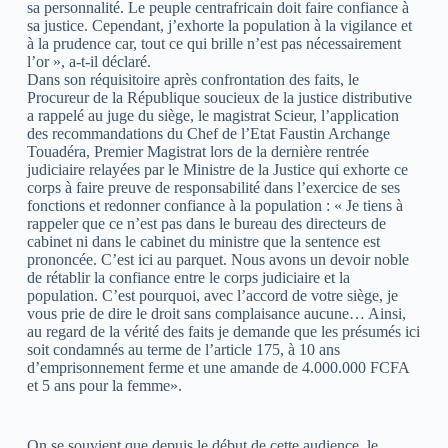
sa personnalité. Le peuple centrafricain doit faire confiance à
sa justice. Cependant, j’exhorte la population à la vigilance et
à la prudence car, tout ce qui brille n’est pas nécessairement
l’or », a-t-il déclaré.
Dans son réquisitoire après confrontation des faits, le
Procureur de la République soucieux de la justice distributive
a rappelé au juge du siège, le magistrat Scieur, l’application
des recommandations du Chef de l’Etat Faustin Archange
Touadéra, Premier Magistrat lors de la dernière rentrée
judiciaire relayées par le Ministre de la Justice qui exhorte ce
corps à faire preuve de responsabilité dans l’exercice de ses
fonctions et redonner confiance à la population : « Je tiens à
rappeler que ce n’est pas dans le bureau des directeurs de
cabinet ni dans le cabinet du ministre que la sentence est
prononcée. C’est ici au parquet. Nous avons un devoir noble
de rétablir la confiance entre le corps judiciaire et la
population. C’est pourquoi, avec l’accord de votre siège, je
vous prie de dire le droit sans complaisance aucune… Ainsi,
au regard de la vérité des faits je demande que les présumés ici
soit condamnés au terme de l’article 175, à 10 ans
d’emprisonnement ferme et une amande de 4.000.000 FCFA
et 5 ans pour la femme».
On se souvient que depuis le début de cette audience, le