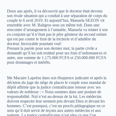
Deux ans après, il va découvrir que le docteur était devenu
son rivale situation qui a conduit à une séparation de corps du
couple le 6 avril 2019. Et aujourd’hui, Manuela SEZON vit
ensemble avec M. Baligros sous un même toit. Dans une
rencontre d’arrangement à l’amiable, Manuela va relater à son
ex-conjoint qu’il n’était pas le père géniteur du second enfant
qui est par contre le fruit de la tricherie et d’adultère du
docteur. Incroyable pourtant vrai!
Prenant la parole pour son dernier mot, la partie civile a
demandé qu’il lui soit restitué pour ses frais d’ordonnances et
autre, une somme de 1.175.000 FCFA et 250.000.000 FCFA
pour dommages et intérêts.
Me Macaire Lapelou dans son éloquence judicaire et après la
décision du juge du siège de placer le couple sous mandat de
dépôt affirme que la justice centrafricaine renoue avec ses
valeurs de noblesse : « Nous sommes dans une posture de
responsabilité. Nul n’est au-dessus de la loi. Les médecins
doivent respecter leur serment pris devant Dieu et devant les
hommes. C’est pourquoi, c’est un procès pédagogique en ce
sens qu’il doit servir de leçons aux autres médecins et aux
patients. La justice centrafricaine n’est plus ce que l’on