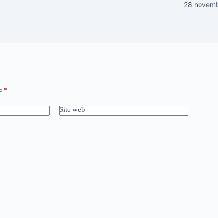
28 novem
ec
*
Site web