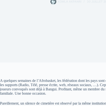
KOMLA AKPANRI
30 JUILLET 2
A quelques semaines de l’Afrobasket, les fédération dont les pays son
les supports (Radio, Télé, presse écrite, web, réseaux sociaux, …). C
joueurs convoqués sont déjà à Bangui. Profitant, même un membre du s
familiale. Une bonne occasion.
Pareillement, un silence de cimetière est observé par la même institutio