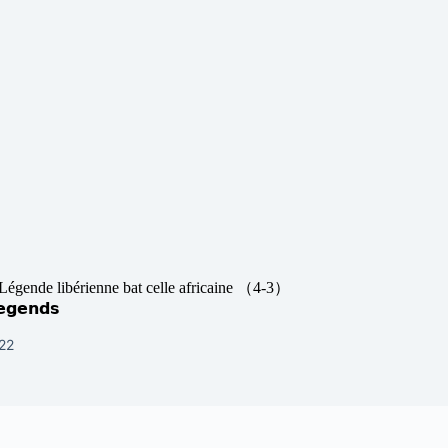
a Légende libérienne bat celle africaine （4-3）
𝗲𝗴𝗲𝗻𝗱𝘀
022