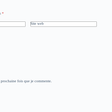
ec
*
Site web
a prochaine fois que je commente.