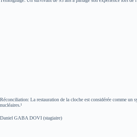
Témoignage: Un survivant de 93 ans a partagé son expérience lors de l
Réconciliation: La restauration de la cloche est considérée comme un sy
nucléaires.¹
Daniel GABA DOVI (stagiaire)