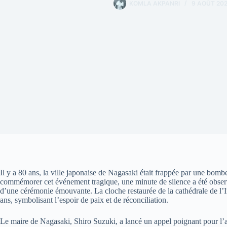
KOMLA AKPANRI
9 AOÛT 20
Il y a 80 ans, la ville japonaise de Nagasaki était frappée par une bom
commémorer cet événement tragique, une minute de silence a été observ
d’une cérémonie émouvante. La cloche restaurée de la cathédrale de l’
ans, symbolisant l’espoir de paix et de réconciliation.
Le maire de Nagasaki, Shiro Suzuki, a lancé un appel poignant pour l’a