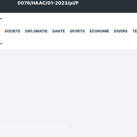
0076/HAAC/01-2023/pl/P
SOCIETE
DIPLOMATIE
SANTÉ
SPORTS
ECONOMIE
DIVERS
T
s 80 ans du bombardement atomique