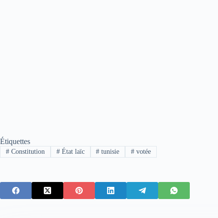
Étiquettes
#
Constitution
#
État laïc
#
tunisie
#
votée