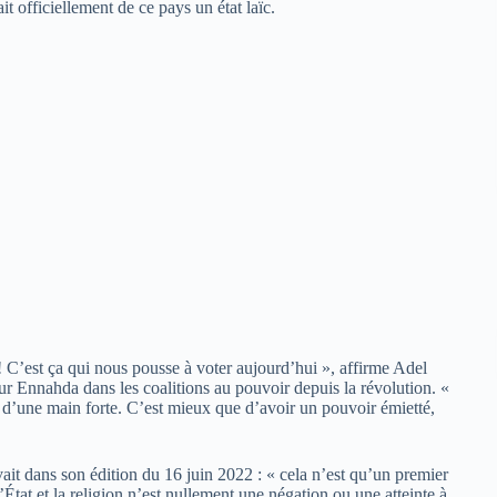
it officiellement de ce pays un état laïc.
s ! C’est ça qui nous pousse à voter aujourd’hui », affirme Adel
r Ennahda dans les coalitions au pouvoir depuis la révolution. «
ys d’une main forte. C’est mieux que d’avoir un pouvoir émietté,
ivait dans son édition du 16 juin 2022 : « cela n’est qu’un premier
’État et la religion n’est nullement une négation ou une atteinte à