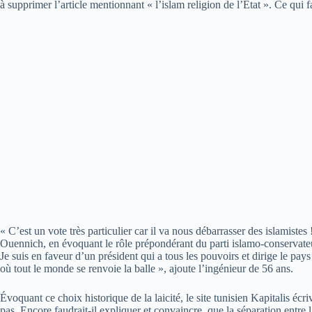
à supprimer l’article mentionnant « l’islam religion de l’État ». Ce qui fa
« C’est un vote très particulier car il va nous débarrasser des islamiste
Ouennich, en évoquant le rôle prépondérant du parti islamo-conservateu
Je suis en faveur d’un président qui a tous les pouvoirs et dirige le pa
où tout le monde se renvoie la balle », ajoute l’ingénieur de 56 ans.
Évoquant ce choix historique de la laicité, le site tunisien Kapitalis écr
pas. Encore faudrait-il expliquer et convaincre, que la séparation entre l