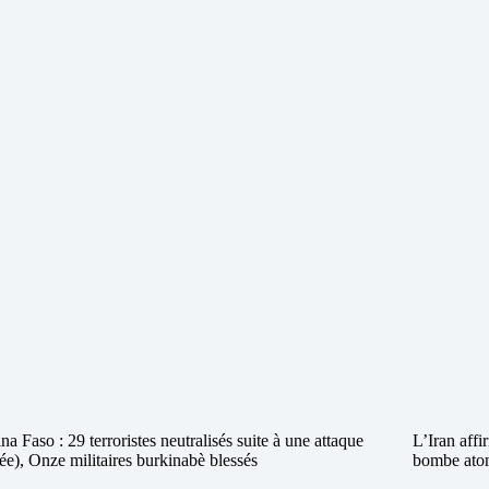
na Faso : 29 terroristes neutralisés suite à une attaque
L’Iran aff
e), Onze militaires burkinabè blessés
bombe ato