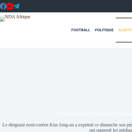
Passer
au
contenu
FOOTBALL
POLITIQUE
ALERTE
Le dirigeant nord-coréen apporte son plei
Le dirigeant nord-coréen Kim Jong-un a exprimé ce dimanche son plei
ont rapporté les médias