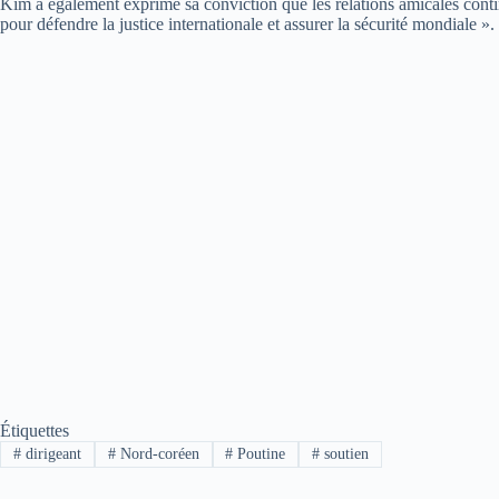
Kim a également exprimé sa conviction que les relations amicales conti
pour défendre la justice internationale et assurer la sécurité mondiale ».
Étiquettes
#
dirigeant
#
Nord-coréen
#
Poutine
#
soutien