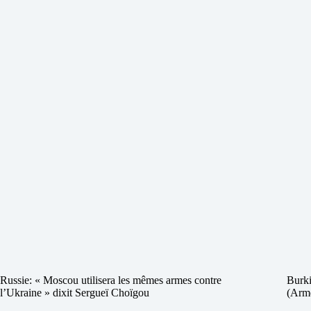
Russie: « Moscou utilisera les mêmes armes contre
Burki
l’Ukraine » dixit Sergueï Choïgou
(Armé