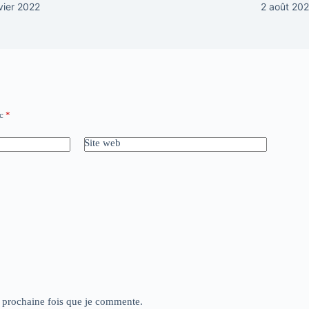
vier 2022
2 août 20
ec
*
Site web
a prochaine fois que je commente.