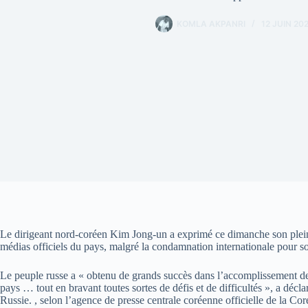
KOMLA AKPANRI
12 JUIN 20
Le dirigeant nord-coréen Kim Jong-un a exprimé ce dimanche son plein 
médias officiels du pays, malgré la condamnation internationale pour s
Le peuple russe a « obtenu de grands succès dans l’accomplissement de la
pays … tout en bravant toutes sortes de défis et de difficultés », a déc
Russie. , selon l’agence de presse centrale coréenne officielle de la Co