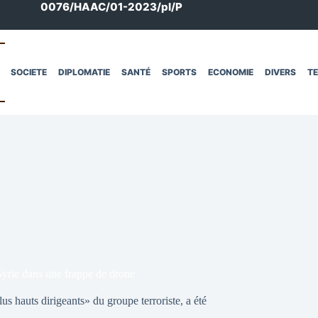
0076/HAAC/01-2023/pl/P
SOCIETE
DIPLOMATIE
SANTÉ
SPORTS
ECONOMIE
DIVERS
T
yrie dans une frappe de drone
 hauts dirigeants» du groupe terroriste, a été