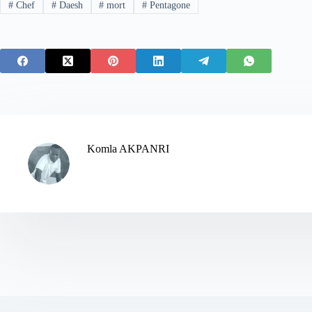
#
Chef
#
Daesh
#
mort
#
Pentagone
Komla AKPANRI