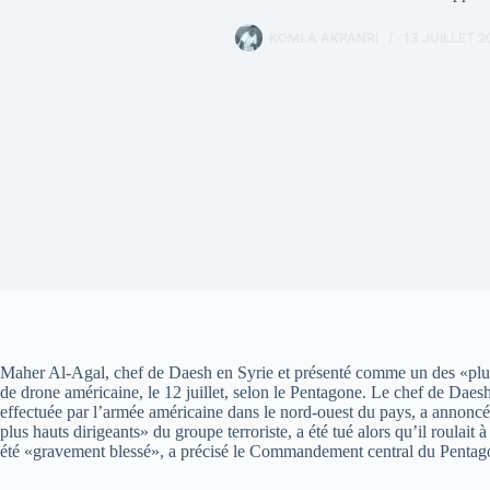
KOMLA AKPANRI
13 JUILLET 2
Maher Al-Agal, chef de Daesh en Syrie et présenté comme un des «plus h
de drone américaine, le 12 juillet, selon le Pentagone. Le chef de Daesh
effectuée par l’armée américaine dans le nord-ouest du pays, a annon
plus hauts dirigeants» du groupe terroriste, a été tué alors qu’il roulait 
été «gravement blessé», a précisé le Commandement central du Pent