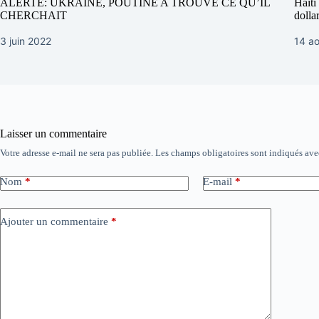
ALERTE: UKRAINE, POUTINE A TROUVÉ CE QU’IL
Haïti
CHERCHAIT
dolla
3 juin 2022
14 a
Laisser un commentaire
Votre adresse e-mail ne sera pas publiée.
Les champs obligatoires sont indiqués av
Nom
*
E-mail
*
Ajouter un commentaire
*