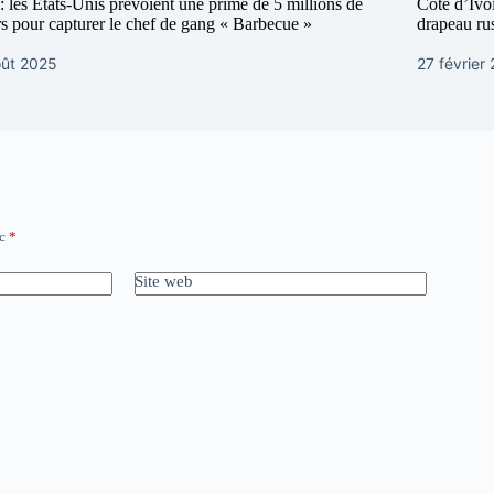
 : les États-Unis prévoient une prime de 5 millions de
Côte d’Ivoi
rs pour capturer le chef de gang « Barbecue »
drapeau ru
oût 2025
27 février
ec
*
Site web