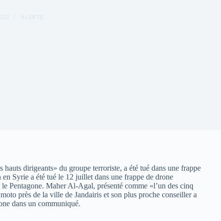
022
ALERTE
auts dirigeants» du groupe terroriste, a été tué dans une frappe
 en Syrie a été tué le 12 juillet dans une frappe de drone
cé le Pentagone. Maher Al-Agal, présenté comme «l’un des cinq
à moto près de la ville de Jandairis et son plus proche conseiller a
agone dans un communiqué.