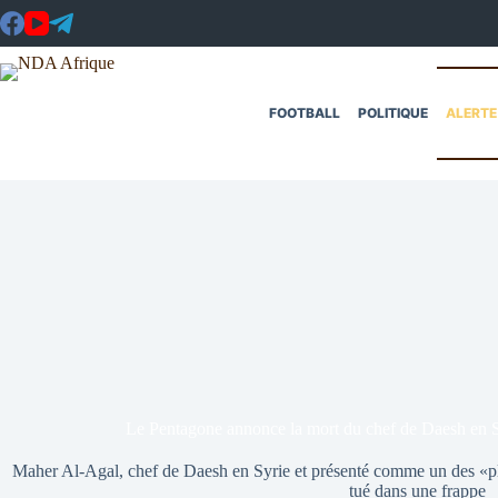
Passer
au
contenu
FOOTBALL
POLITIQUE
ALERTE
Le Pentagone annonce la mort du chef de Daesh en S
Maher Al-Agal, chef de Daesh en Syrie et présenté comme un des «plus
tué dans une frappe