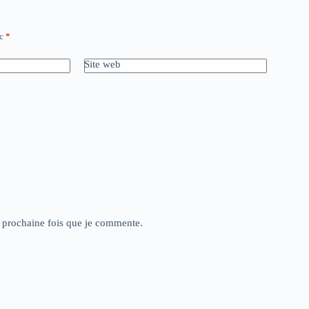
ec
*
Site web
a prochaine fois que je commente.