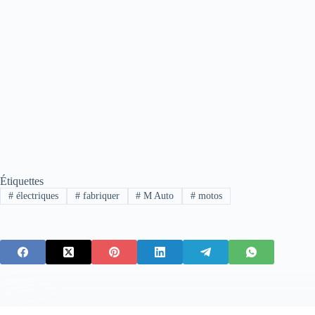
Étiquettes
#
électriques
#
fabriquer
#
M Auto
#
motos