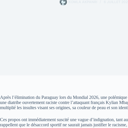
KOMLA AKPANRI
6 JUILLET 202
Après l’élimination du Paraguay lors du Mondial 2026, une polémique a é
une diatribe ouvertement raciste contre l’attaquant français Kylian Mb
multiplié les insultes visant ses origines, sa couleur de peau et son id
Ces propos ont immédiatement suscité une vague d’indignation, tant a
rappellent que le désaccord sportif ne saurait jamais justifier le racisme