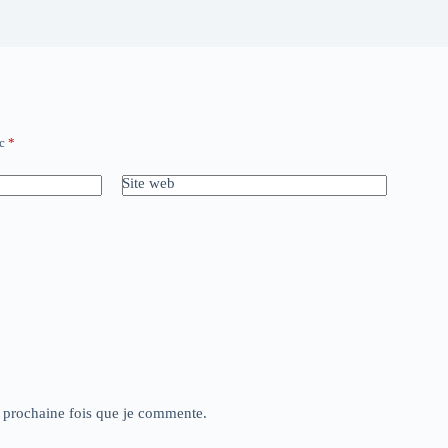
ec
*
Site web
a prochaine fois que je commente.