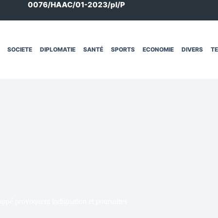
0076/HAAC/01-2023/pl/P
SOCIETE
DIPLOMATIE
SANTÉ
SPORTS
ECONOMIE
DIVERS
T
appé provoquent indignation et poursuites