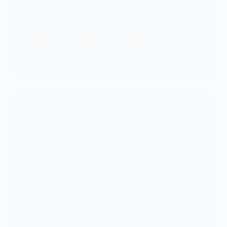
«Ça ne s’est pas très bien passé », Mbappé balance
sur Deschamps
Kylian Mbappé et Didier DeschampsDans
l’émission Clique sur Canal+ ce dimanche soir,…
KOMLA AKPANRI
10 DÉCEMBRE 2024