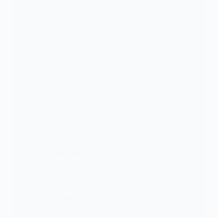
FOOTBALL
Les supporters madrilènes réclament le Ballon d’Or
pour Kylian Mbappé
Kylian Mbappé a terminé sa première saison au Real
Madrid avec des…
KOMLA AKPANRI
26 MAI 2025