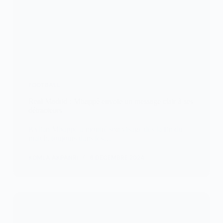
FOOTBALL
Real Madrid : Mbappé envoie un message clair à ses
détracteurs
Kylian Mbappé a montré son visage dès la fin du
match, toujours dans les…
KOMLA AKPANRI
6 DÉCEMBRE 2024