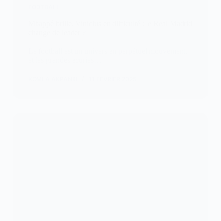
FOOTBALL
Mbappé brille, Vinicius en difficulté : le Real Madrid
change de leader ?
Le football est un univers en perpétuel mouvement,
et les grandes écuries…
KOMLA AKPANRI
11 FÉVRIER 2025