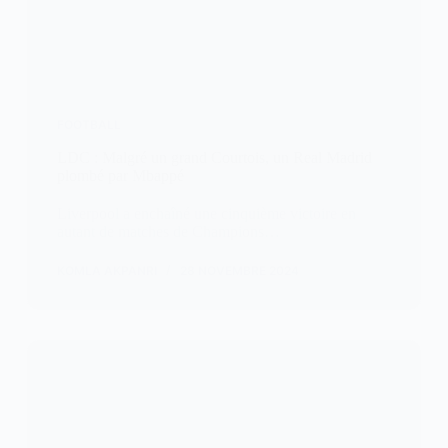
FOOTBALL
LDC : Malgré un grand Courtois, un Real Madrid
plombé par Mbappé
Liverpool a enchaîné une cinquième victoire en
autant de matches de Champions…
KOMLA AKPANRI
28 NOVEMBRE 2024