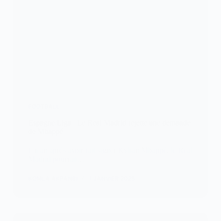
FOOTBALL
Espagne/Liga : Le Real Madrid rejette une demande
de Mbappé
Un an après avoir fait signer Kylian Mbappé, le Real
Madrid pourrait…
KOMLA AKPANRI
1 JANVIER 2025