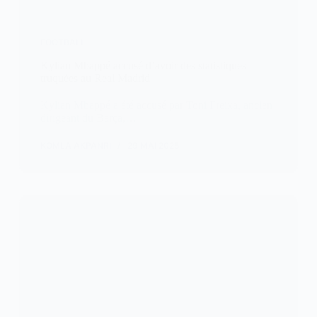
FOOTBALL
Kylian Mbappé accusé d’avoir des statistiques
truquées au Real Madrid
Kylian Mbappé a été accusé par Toni Freixa, ancien
dirigeant du Barça,…
KOMLA AKPANRI
29 MAI 2025