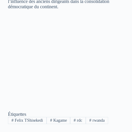
l’influence des anciens dirigeants dans la consolidation
démocratique du continent.
Étiquettes
#
Felix TShisekedi
#
Kagame
#
rdc
#
rwanda