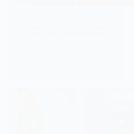
ALERTE
RDC/Kinshasa : Le jeune entrepreneur Raphaël
Tshuka Kabeya retrouvé mort dans un hôtel à
Lemba
Un nouveau drame secoue la capitale congolaise.
Quelques mois après le décès…
KOMLA AKPANRI
9 JUILLET 2026