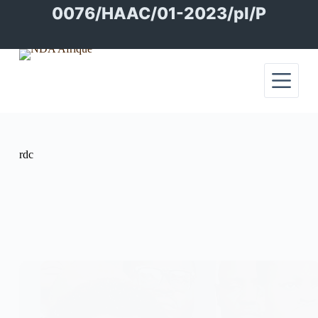
Passer
0076/HAAC/01-2023/pl/P
au
contenu
rdc