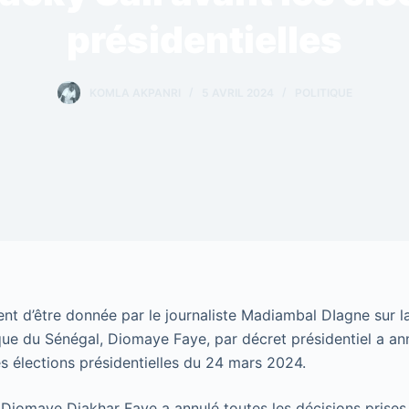
présidentielles
KOMLA AKPANRI
5 AVRIL 2024
POLITIQUE
ient d’être donnée par le journaliste Madiambal DIagne sur l
que du Sénégal, Diomaye Faye, par décret présidentiel a an
es élections présidentielles du 24 mars 2024.
ou Diomaye Diakhar Faye a annulé toutes les décisions prises