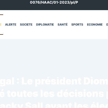
0076/HAAC/01-2023/pl/P
E
ALERTE
SOCIETE
DIPLOMATIE
SANTÉ
SPORTS
ECONOMIE
D
al : Le président Dio
é toutes les décisions 
acky Sall avant les éle