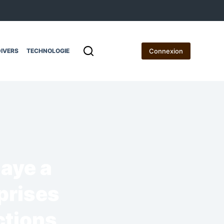
Connexion
IVERS
TECHNOLOGIE
maye a
prises
ctions