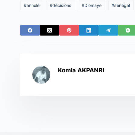
#
annulé
#
décisions
#
Diomaye
#
sénégal
Komla AKPANRI