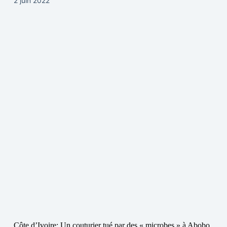
2 juin 2022
Côte d’Ivoire: Un couturier tué par des « microbes » à Abobo