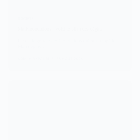
SOCIETE
Mali/Inondations : Voici le bilan des dégâts
Face à la gravité des inondations qui ont frappé le
Mali depuis…
KOMLA AKPANRI
28 AOÛT 2024