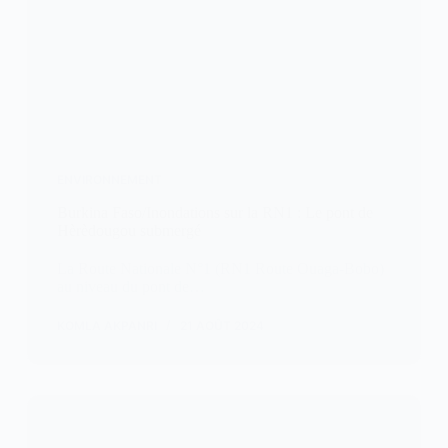
ENVIRONNEMENT
Burkina Faso/Inondations sur la RN1 : Le pont de
Hèrèdougou submergé
La Route Nationale N°1 (RN1 Route Ouaga-Bobo)
au niveau du pont de…
KOMLA AKPANRI
21 AOÛT 2024