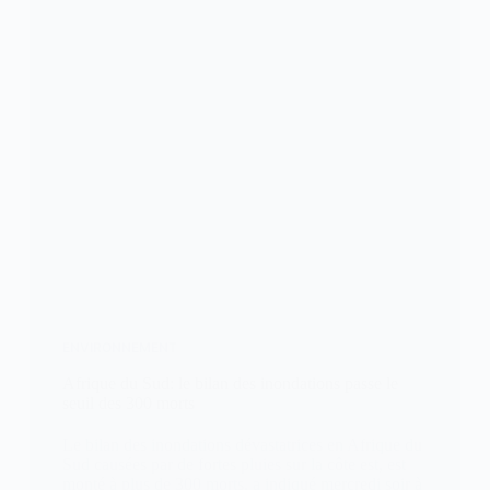
ENVIRONNEMENT
Afrique du Sud: le bilan des inondations passe le
seuil des 300 morts
Le bilan des inondations dévastatrices en Afrique du
Sud causées par de fortes pluies sur la côte est, est
monté à plus de 300 morts, a indiqué mercredi soir à