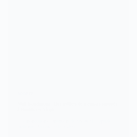
SOCIETE
Mali/Inondations : Des milliers de ménages sinistrés
à Bamako et Mopti
Les inondations continuent de ravager la capitale
malienne Bamako et la région…