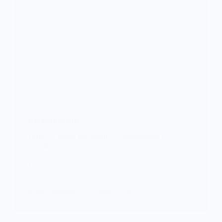
ENVIRONNEMENT
Guinée : Pluies torrentielles et inondations à
Conakry
La capitale guinéenne, Conakry, est en proie à de
fortes précipitations depuis…
KOMLA AKPANRI
25 AOÛT 2024