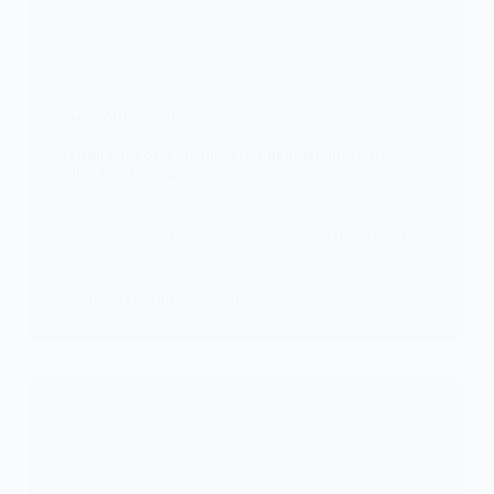
ENVIRONNEMENT
Afrique du Sud : le bilan des inondations passe à
plus de 60 morts
Le dernier bilan des victimes des inondations
survenues en Afrique du Sud s’élève à plus de 60
morts.
KOMLA AKPANRI
13 AVRIL 2022