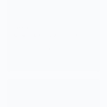
POLITIQUE
Bangladesh : les inondations font 27 morts
Selon un communiqué publié par le président de
l'Autorité d'urgence du Bangladesh, Inamur Rehman
des morts sont enrégistrés lors de
KOMLA AKPANRI
20 JUIN 2022