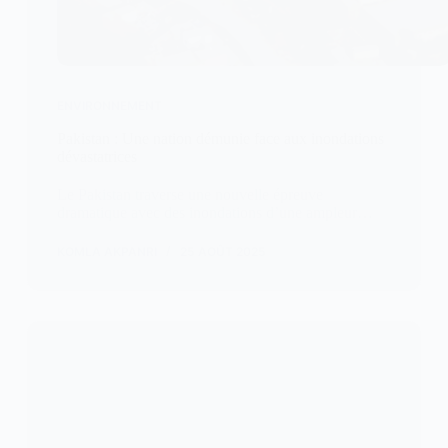
ENVIRONNEMENT
Pakistan : Une nation démunie face aux inondations
dévastatrices
Le Pakistan traverse une nouvelle épreuve
dramatique avec des inondations d’une ampleur…
KOMLA AKPANRI
25 AOÛT 2025