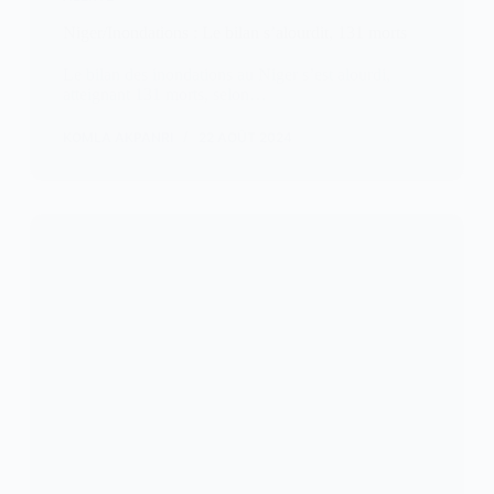
Niger/Inondations : Le bilan s’alourdit, 131 morts
Le bilan des inondations au Niger s’est alourdi,
atteignant 131 morts, selon…
KOMLA AKPANRI
22 AOÛT 2024