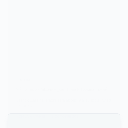
FOOTBALL
9 à 12 mois d’absence pour Franck Lassina Traoré
Franck Lassina Traoré sera absent 9 à 12 mois. C’est
ce qu’a…
KOMLA AKPANRI
6 OCTOBRE 2021