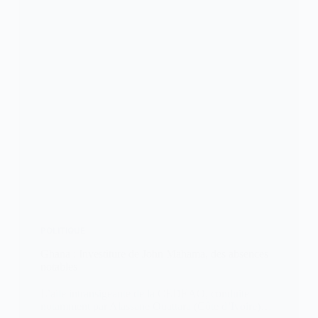
POLITIQUE
Ghana : Investiture de John Mahama, des absences
notables
L’aile intransigeante de la CEDEAO, conduite
notamment par Alassane Ouattara (Côte d’Ivoire)…