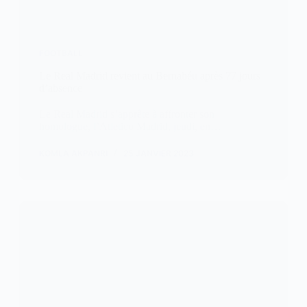
FOOTBALL
Le Real Madrid revient au Bernabéu après 77 jours
d’absence
Le Real Madrid s’apprête à affronter son
homologue, l’Atletico Madrid, jeudi, en…
KOMLA AKPANRI
25 JANVIER 2023