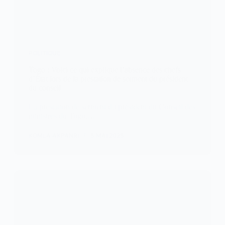
POLITIQUE
Togo : Voici ce qui explique l’absence des chefs
d’État lors de la prestation de serment du président
du conseil
La prestation de serment du président du Conseil des
ministres du Togo,…
KOMLA AKPANRI
5 MAI 2025