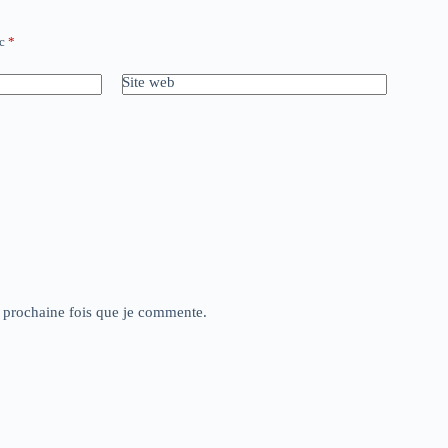
ec
*
Site web
a prochaine fois que je commente.