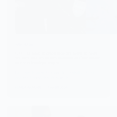
ARBITRAGE
CAF : Le stage de préparation des quarts de finale
des interclubs des arbitres assistants au Caire annulé,
un revers logistique majeur
La Confédération Africaine de Football (CAF) a
annoncé l’annulation du stage de…
KOMLA AKPANRI
3 MARS 2026