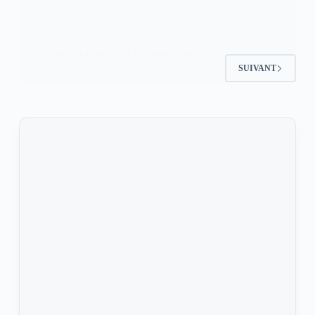
La Confédération Africaine de Football (CAF) a
confirmé la désignation du Congolais…
KOMLA AKPANRI
8 FÉVRIER 2026
SUIVANT