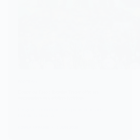
FOOTBALL
Coupe du Faso : Ibrahim Traoré offre ses
autographes aux arbitres ivoiriens
Un geste symbolique et empreint de respect a
marqué la finale de…
KOMLA AKPANRI
2 JUIN 2026