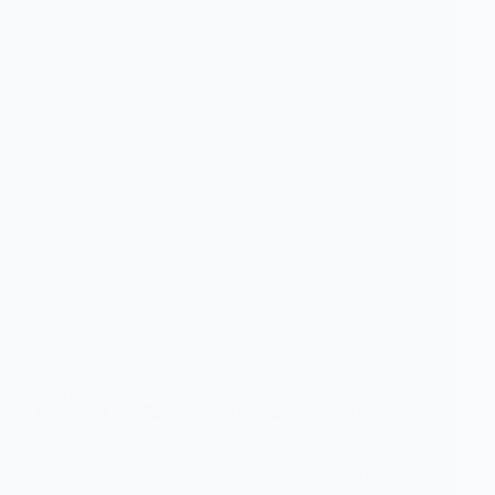
FOOTBALL
Mercato: Alain Traoré signe deux ans avec l’As
Arta/Solar7
Nouvelle pige pour Alain Traoré en Afrique. Le