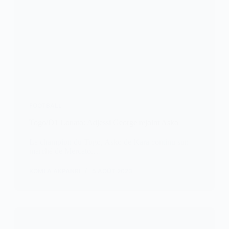
FOOTBALL
Togo/D1 Lonato: Adjessi George rejoint Asko
Le champion du Togo, Asko de Kara continu son
marché de Mercato.…
KOMLA AKPANRI
5 AOÛT 2023