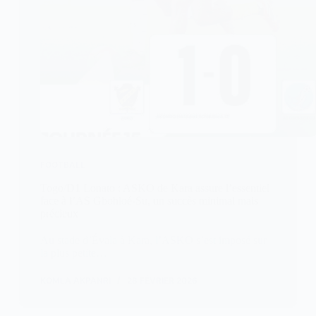
FOOTBALL
Togo/D1 Lonato : ASKO de Kara assure l’essentiel
face à l’AS Gbohloé-Su, un succès minimal mais
précieux
Au stade d’Évala à Kara, l’ASKO s’est imposé sur
la plus petite…
KOMLA AKPANRI
28 FÉVRIER 2026