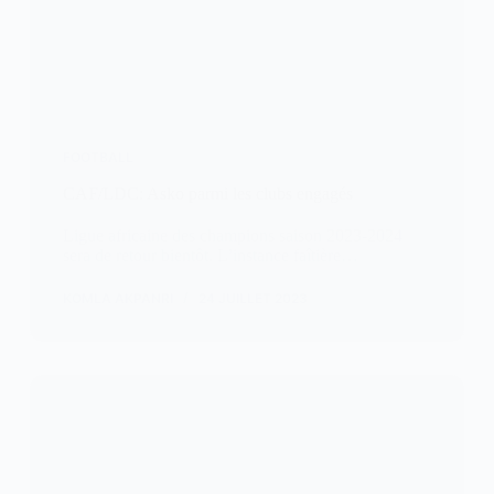
FOOTBALL
CAF/LDC: Asko parmi les clubs engagés
Ligue africaine des champions saison 2023-2024
sera de retour bientôt. L’instance faîtière…
KOMLA AKPANRI
24 JUILLET 2023