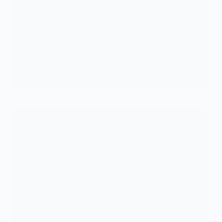
FOOTBALL
Togo: Zoom sur Edem Aziangbe, le nouveau
sociétaire des kondona
Edem Aziangbe est un jeune joueur togolais qui a
fait ses débuts…
KOMLA AKPANRI
18 AOÛT 2024