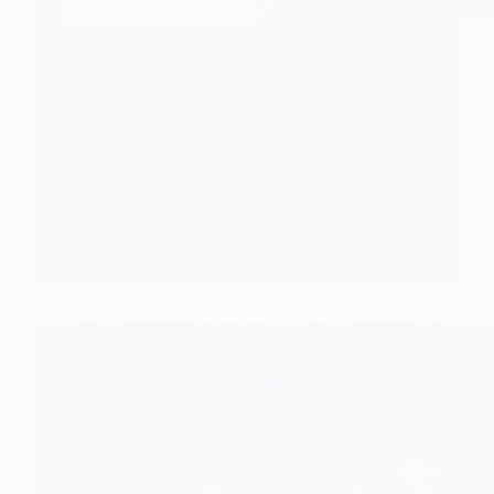
FOOTBALL
Togo/D1 LONATO : l’ASCK solide leader,
l’ASKO reste en embuscade à trois journées du
terme
Le suspense reste entier dans le championnat
togolais après la 23ᵉ journée.…
KOMLA AKPANRI
11 MAI 2026