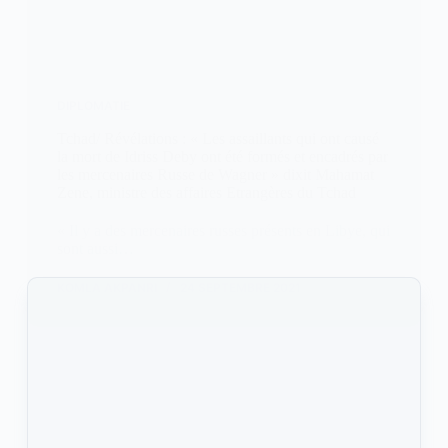
DIPLOMATIE
Tchad/ Révélations : « Les assaillants qui ont causé
la mort de Idriss Deby ont été formés et encadrés par
les mercenaires Russe de Wagner » dixit Mahamat
Zene, ministre des affaires Etrangères du Tchad
« Il y a des mercenaires russes présents en Libye, qui
sont aussi…
KOMLA AKPANRI
24 SEPTEMBRE 2021