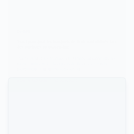
DIVERS
Voici pourquoi les bouquets de fleur sont utilisés lors
des mariages au moyen-âge
Pour célébrer les mariage en Afrique aujourd'hui, les
mariés utilisent les bouquets de fleur pour rendre
magnifique leur union sans savoir
KOMLA AKPANRI
30 JUIN 2022