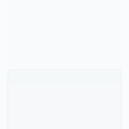
FOOTBALL
Cristiano Ronaldo fait booster déjà les caisses de son
futur club
Cristiano Ronaldo, à peine annoncé en Allemagne
booste déjà les caisses de…
KOMLA AKPANRI
19 AOÛT 2022