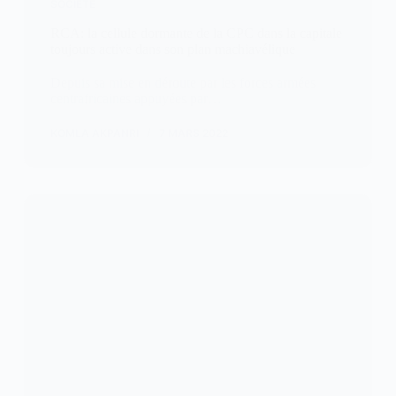
SOCIETE
RCA: la cellule dormante de la CPC dans la capitale
toujours active dans son plan machiavélique
Depuis sa mise en déroute par les forces armées
centrafricaines appuyées par…
KOMLA AKPANRI
7 MARS 2022