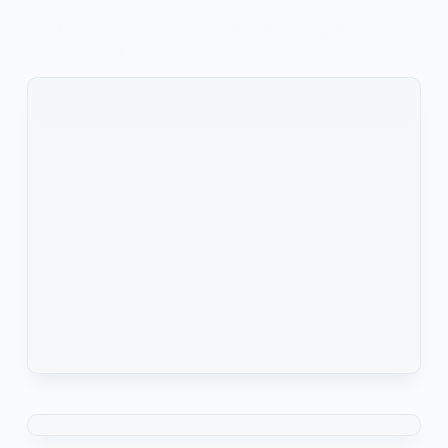
Une société située dans la capitale togolaise recrute
un délégué médicale. Pour…
KOMLA AKPANRI
7 JUILLET 2021