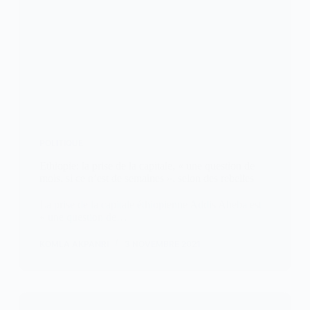
POLITIQUE
Ethiopie: la prise de la capitale, « une question de
mois, si ce n’est de semaines », selon des rebelles
La prise de la capitale éthiopienne Addis Abeba est
« une question de…
KOMLA AKPANRI
3 NOVEMBRE 2021