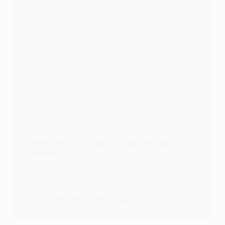
ALERTE
Burkina Faso : la société civile dans les rues ce
dimanche
les burkinabés sont dans les rues de la capitale pour
faire appel…
KOMLA AKPANRI
27 MARS 2022