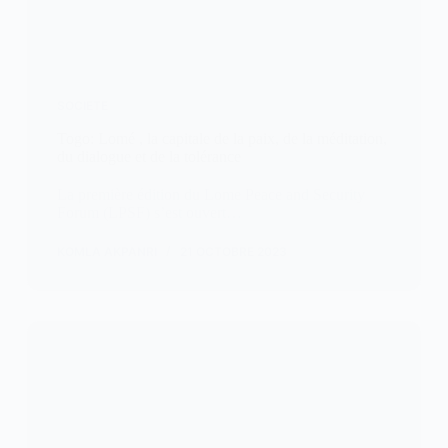
SOCIETE
Togo: Lomé , la capitale de la paix, de la méditation,
du dialogue et de la tolérance
La première édition du Lome Peace and Security
Forum (LPSF) s’est ouvert…
KOMLA AKPANRI
21 OCTOBRE 2023