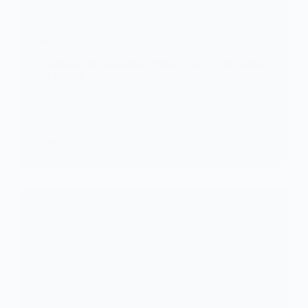
ALERTE
Un missile hypersonique chinois a survolé la capitale
de Taïwan
Un missile hypersonique PLA a survolé le centre de
Taipei à Taïwan.…
KOMLA AKPANRI
5 AOÛT 2022