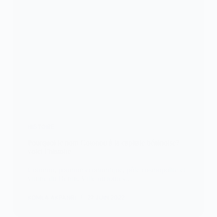
HISTOIRE
Pourquoi le nom Cotonou à la capitale béninoise?
voici l’histoire
Cotonou, poumon économique, pôle cosmopolite et
vitrine du Bénin. Ville où toutes…
KOMLA AKPANRI
27 JUIN 2022