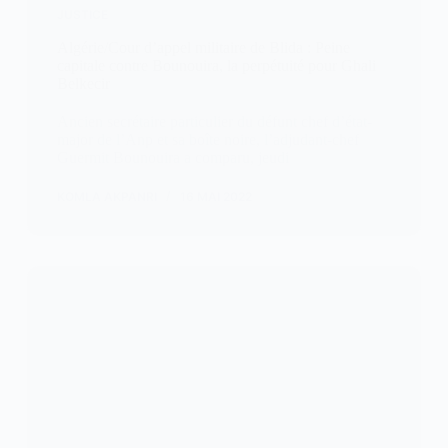
JUSTICE
Algérie/Cour d’appel militaire de Blida : Peine
capitale contre Bounouira, la perpétuité pour Ghali
Belkecir
Ancien secrétaire particulier du défunt chef d’état-
major de l’Anp et sa boîte noire, l’adjudant-chef
Guermit Bounouira a comparu, jeudi
KOMLA AKPANRI
16 MAI 2022